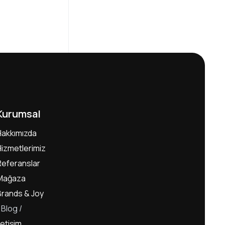
Kurumsal
Hakkımızda
Hizmetlerimiz
Referanslar
Mağaza
Brands & Joy
Blog
letişim