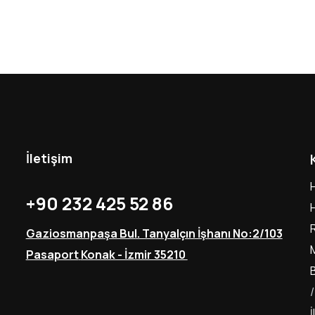
İletişim
+90 232 425 52 86
Gaziosmanpaşa Bul. Tanyalçın İşhanı No:2/103
Pasaport
Konak - İzmir 35210
İ