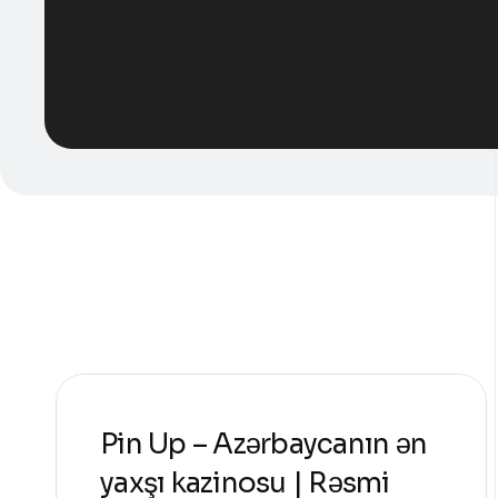
Pin Up – Azərbaycanın ən
yaxşı kazinosu | Rəsmi