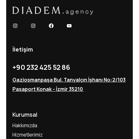
Instagram
Instagram
Facebook
YouTube
İletişim
+90 232 425 52 86
Gaziosmanpaşa Bul. Tanyalçın İşhanı No:2/103
Pasaport
Konak - İzmir 35210
Kurumsal
Hakkımızda
Hizmetlerimiz